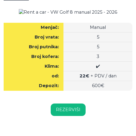
Menjač:
Manual
Broj vrata:
5
Broj putnika:
5
Broj kofera:
3
Klima:
✔️
od:
22€
+ PDV / dan
Depozit:
600€
REZERVIŠI