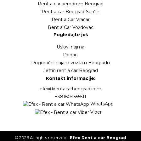
Rent a car aerodrom Beograd
Rent a car Beograd-Surčin
Rent a Car Vračar
Rent a Car Voždovac
Pogledajte još
Uslovi najma
Dodaci
Dugoročni najam vozila u Beogradu
Jeftin rent a car Beograd
Kontakt informacije:
efex@rentacarbeograd.com
+381604555511
WhatsApp
Viber
© 2026 All rights reserved -
Efex Rent a car Beograd