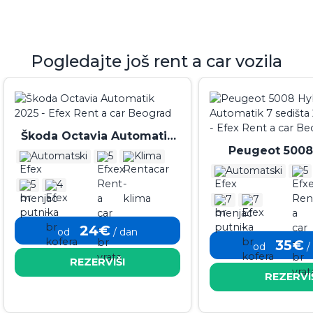
Pogledajte još rent a car vozila
Škoda Octavia Automatik
Peugeot 5008
2025
Automatski
5
Klima
Automatik 7 sedi
Automatski
5
2026
5
4
7
7
24€
od
/ dan
35€
od
/
REZERVIŠI
REZERVI