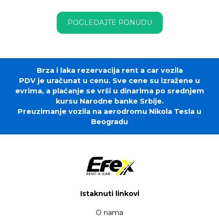
POGLEDAJTE PONUDU
Brza i laka rezervacija rent a car vozila
PDV je uračunat u cenu. Sve cene su izražene u
evrima, a plaćanje se vrši u dinarima po srednjem
kursu Narodne banke Srbije.
Preuzimanje vozila na aerodromu Nikola Tesla u
Beogradu
Istaknuti linkovi
O nama