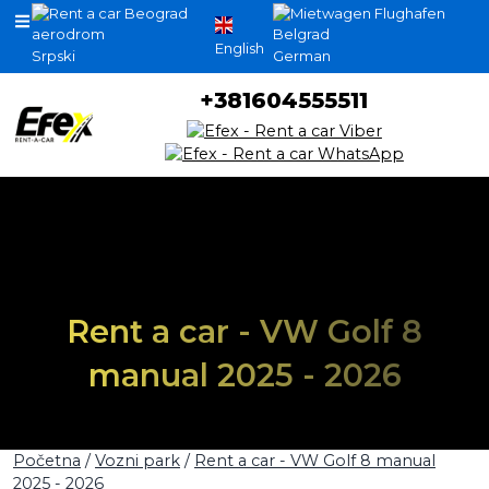
English
Srpski
German
+381604555511
Rent a car - VW Golf 8
manual 2025 - 2026
Početna
/
Vozni park
/
Rent a car - VW Golf 8 manual
2025 - 2026