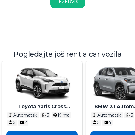
REZERVIŠI
Pogledajte još rent a car vozila
Toyota Yaris Cross
BMW X1 Automa
Automatik 2025
Automatski
5
Klima
Automatski
5
5
2
5
4