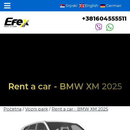
Srpski
English
German
+381604555511
Rent a car - BMW XM 2025
Početna
/
Vozni park
/
Rent a car - BMW XM 2025