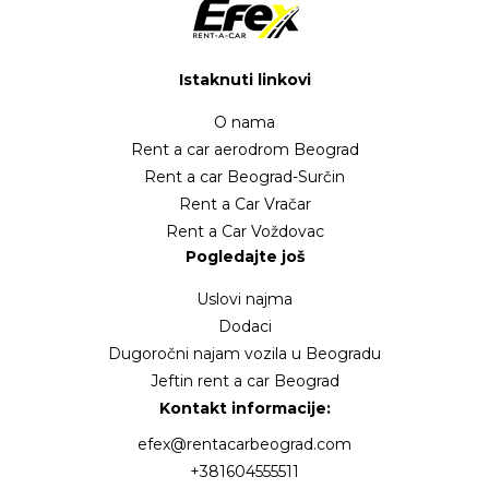
Istaknuti linkovi
O nama
Rent a car aerodrom Beograd
Rent a car Beograd-Surčin
Rent a Car Vračar
Rent a Car Voždovac
Pogledajte još
Uslovi najma
Dodaci
Dugoročni najam vozila u Beogradu
Jeftin rent a car Beograd
Kontakt informacije:
efex@rentacarbeograd.com
+381604555511