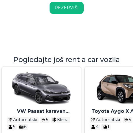
REZERVIŠI
Pogledajte još rent a car vozila
VW Passat karavan
Toyota Aygo X 
Automatik 2025 - 2026
2024
Automatski
5
Klima
Automatski
5
5
6
4
1