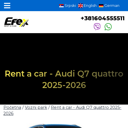
Srpski
English
German
+381604555511
Rent a car - Audi Q7 quattro
2025-2026
Početna
/
Vozni park
/
Rent a car - Audi Q7 quattro 2025-
2026