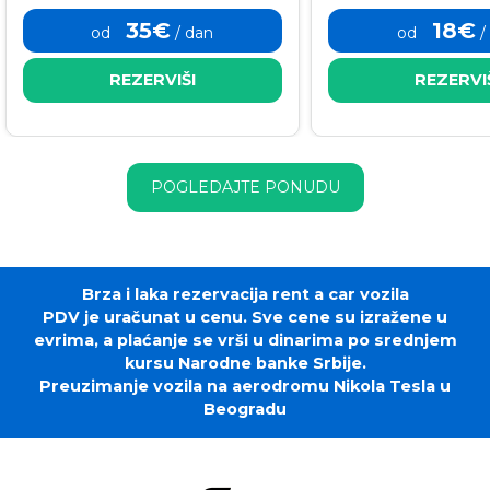
35€
18€
od
/ dan
od
/
REZERVIŠI
REZERVI
POGLEDAJTE PONUDU
Brza i laka rezervacija rent a car vozila
PDV je uračunat u cenu. Sve cene su izražene u
evrima, a plaćanje se vrši u dinarima po srednjem
kursu Narodne banke Srbije.
Preuzimanje vozila na aerodromu Nikola Tesla u
Beogradu