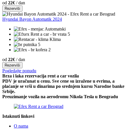
od
22€
/ dan
Rezerviši
Hyundai Bayon Automatik 2024
Automatski
5
Klima
5
2
od
22€
/ dan
Rezerviši
Pogledajte ponudu
Brza i laka rezervacija rent a car vozila
PDV je uračunat u cenu. Sve cene su izražene u evrima, a
plaćanje se vrši u dinarima po srednjem kursu Narodne banke
Srbije.
Preuzimanje vozila na aerodromu Nikola Tesla u Beogradu
Istaknuti linkovi
O nama