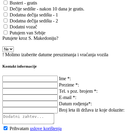
Busteri - gratis
Dečije sedište - nakon 10 dana je gratis.
Dodatna dečija sedišta - 1
Dodatna dečija sedišta - 2
Dodatni vozač
Putujem van Srbije
Putujete kroz S. Makedoniju?
! Molimo izaberite datume preuzimanja i vraćanja vozila
Kontakt informacije
Ime *:
Prezime *:
Tel. s poz. brojem *:
E-mail *:
Datum rodjenja*:
Broj leta ili država iz koje dolazite:
Prihvatam
uslove korištenja