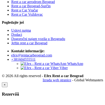
Rent a car aerodrom Beograd
Rent a car Beograd-Surčin
Rent a Car Vračar
Rent a Car Voždovac
Pogledajte još
Uslovi najma
Dodaci
Dugoročni najam vozila u Beogradu
Jeftin rent a car Beograd
Kontakt informacije:
efex@rentacarbeograd.com
+381604555511
WhatsApp
Viber
© 2026 All rights reserved -
Efex Rent a car Beograd
Izrada web stranice
- Global Webmasters
×
Rezerviši