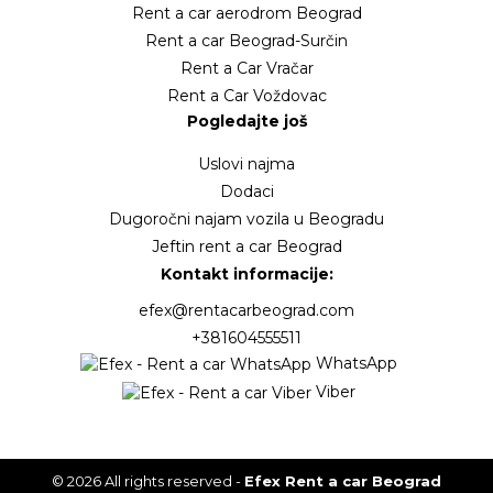
Rent a car aerodrom Beograd
Rent a car Beograd-Surčin
Rent a Car Vračar
Rent a Car Voždovac
Pogledajte još
Uslovi najma
Dodaci
Dugoročni najam vozila u Beogradu
Jeftin rent a car Beograd
Kontakt informacije:
efex@rentacarbeograd.com
+381604555511
WhatsApp
Viber
© 2026 All rights reserved -
Efex Rent a car Beograd