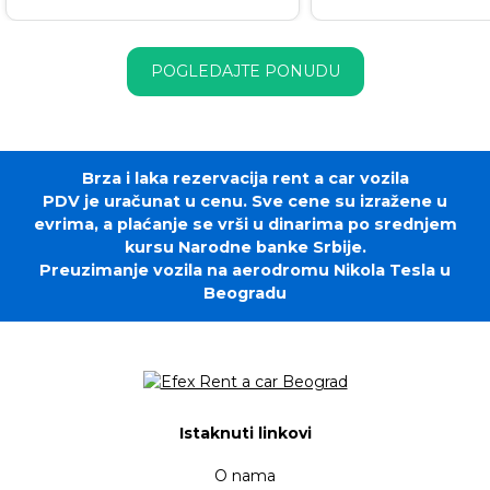
POGLEDAJTE PONUDU
Brza i laka rezervacija rent a car vozila
PDV je uračunat u cenu. Sve cene su izražene u
evrima, a plaćanje se vrši u dinarima po srednjem
kursu Narodne banke Srbije.
Preuzimanje vozila na aerodromu Nikola Tesla u
Beogradu
Istaknuti linkovi
O nama