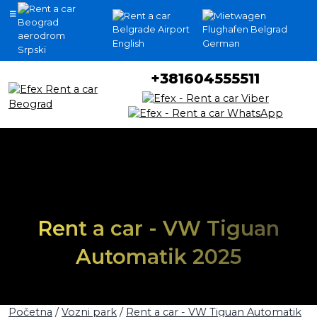
English
German
Srpski
+381604555511
Rent a car - VW Tiguan
Automatik 2025
Početna
/
Vozni park
/
Rent a car - VW Tiguan Automatik