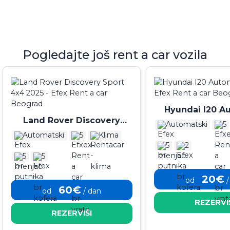
Pogledajte još rent a car vozila
Hyundai I20 A
Land Rover Discovery
2026
Automatski
5
Sport 4x4 2025
Automatski
5
Klima
5
2
5
5
20€
od
/
60€
od
/ dan
REZERVI
REZERVIŠI