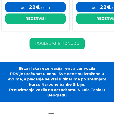
22€
22€
od
/ dan
od
/
REZERVIŠI
REZERVI
POGLEDAJTE PONUDU
Brza i laka rezervacija rent a car vozila
PDV je uračunat u cenu. Sve cene su izražene u
evrima, a plaćanje se vrši u dinarima po srednjem
kursu Narodne banke Srbije.
Preuzimanje vozila na aerodromu Nikola Tesla u
Beogradu