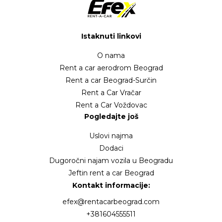
Istaknuti linkovi
O nama
Rent a car aerodrom Beograd
Rent a car Beograd-Surčin
Rent a Car Vračar
Rent a Car Voždovac
Pogledajte još
Uslovi najma
Dodaci
Dugoročni najam vozila u Beogradu
Jeftin rent a car Beograd
Kontakt informacije:
efex@rentacarbeograd.com
+381604555511