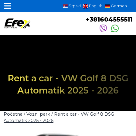
Srpski
English
German
+381604555511
Rent a car - VW Golf 8 DSG
Automatik 2025 - 2026
Početna
/
Vozni park
/
Rent a car - VW Golf 8 DSG
Automatik 2025 - 2026