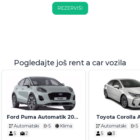
REZERVIŠI
Pogledajte još rent a car vozila
Ford Puma Automatik 2025
Toyota Corolla 
- 2026
2024
Automatski
5
Klima
Automatski
5
5
2
5
3