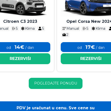
Citroen C3 2023
Opel Corsa New 2024
2026
nual
5
Klima
5
Manual
5
Klima
2
14€
17€
od
/ dan
od
/ dan
REZERVIŠI
REZERVIŠI
POGLEDAJTE PONUDU
PDV je uračunat u cenu. Sve cene su