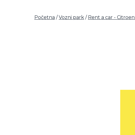
Početna
/
Vozni park
/
Rent a car - Citroe