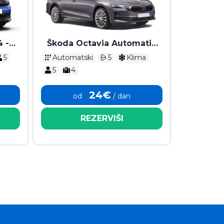
 -
Škoda Octavia Automatik
2025
5
Automatski
5
Klima
5
4
24€
od
/ dan
REZERVIŠI