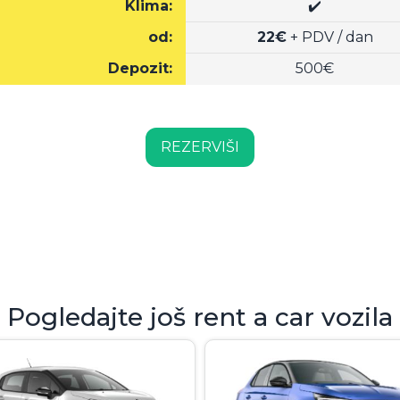
Klima:
✔️
od:
22€
+ PDV / dan
Depozit:
500€
REZERVIŠI
Pogledajte još rent a car vozila