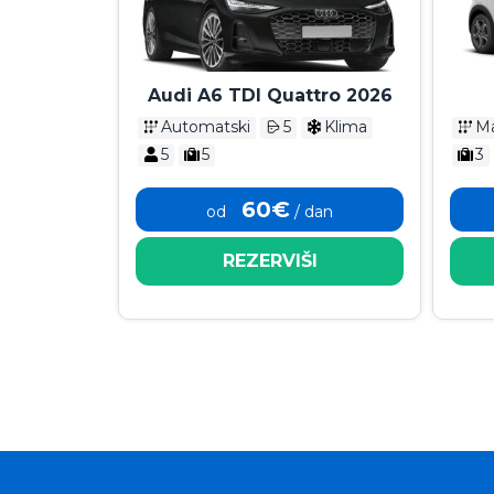
Audi A6 TDI Quattro 2026
Automatski
5
Klima
Ma
5
5
3
60€
od
/ dan
REZERVIŠI