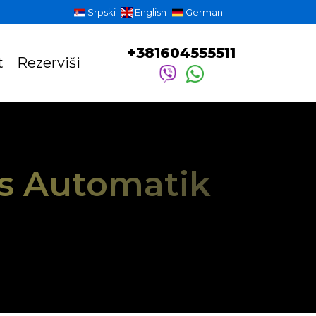
Srpski
English
German
+381604555511
t
Rezerviši
ss Automatik