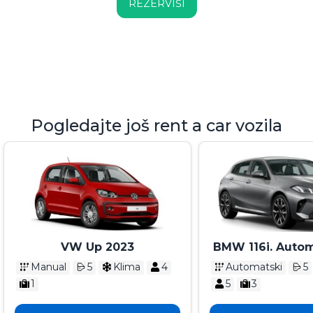
REZERVIŠI
Pogledajte još rent a car vozila
VW Up 2023
BMW 116i. Autom
Manual
5
Klima
4
Automatski
5
1
5
3