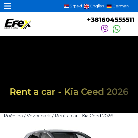
Srpski
English
German
+381604555511
Rent a car - Kia Ceed 2026
Početna
/
Vozni park
/
Rent a car - Kia Ceed 2026