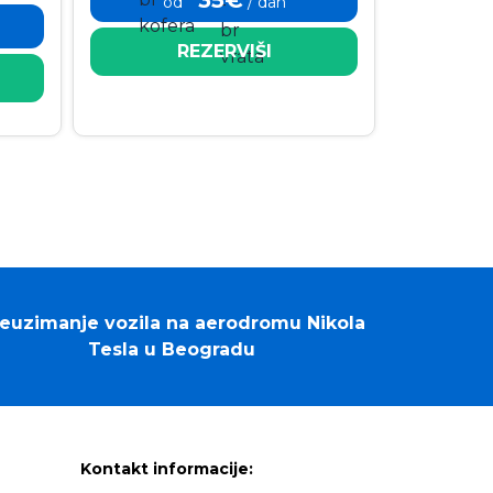
od
/ dan
REZERVIŠI
euzimanje vozila na aerodromu Nikola
Tesla u Beogradu
Kontakt informacije: