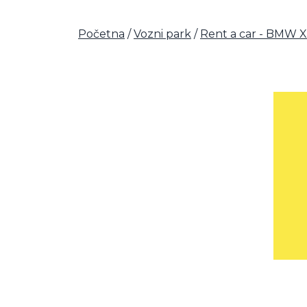
Početna
/
Vozni park
/
Rent a car - BMW X