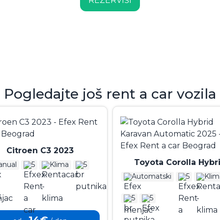
REZERVIŠI
Pogledajte još rent a car vozila
Citroen C3 2023
Toyota Corolla Hybr
nual
5
Klima
5
Karavan Automatic 2
Automatski
5
Klim
5
5
14€