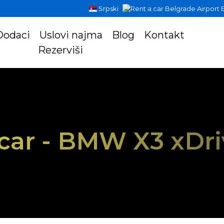
Srpski
E
Dodaci
Uslovi najma
Blog
Kontakt
Rezerviši
 car - BMW X3 xDri