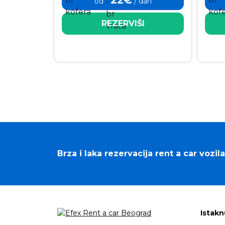
od
/ dan
REZERVIŠI
Brza i laka rezervacija rent a car vozila
Istakn