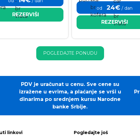
od
/ dan
24€
od
/ dan
REZERVIŠI
REZERVIŠI
POGLEDAJTE PONUDU
PDV je uračunat u cenu. Sve cene su
izražene u evrima, a plaćanje se vrši u
Pr
dinarima po srednjem kursu Narodne
banke Srbije.
uti linkovi
Pogledajte još