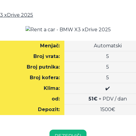
3 xDrive 2025
Menjač:
Automatski
Broj vrata:
5
Broj putnika:
5
Broj kofera:
5
Klima:
✔️
od:
51€
+ PDV / dan
Depozit:
1500€