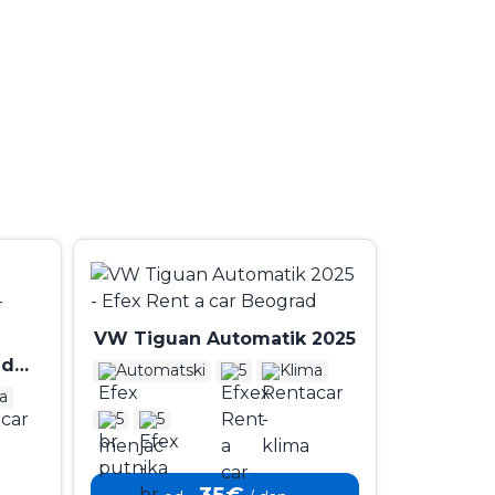
VW Tiguan Automatik 2025
id
Automatski
5
Klima
025
a
5
5
35€