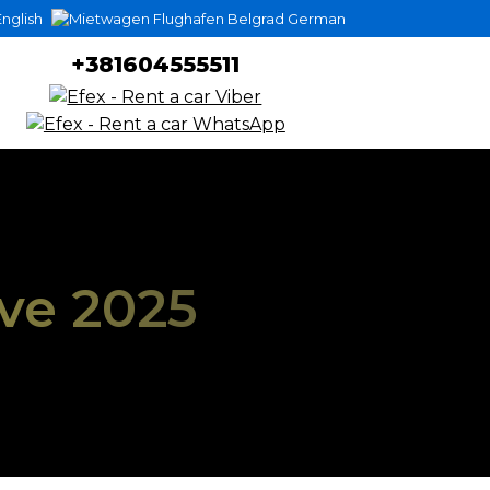
nglish
German
+381604555511
ve 2025