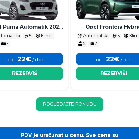
d Puma Automatik 2025
Opel Frontera Hybri
- 2026
Automatik 2026
tomatski
5
Klima
Automatski
5
Klim
2
5
2
22€
22€
od
/ dan
od
/ dan
REZERVIŠI
REZERVIŠI
POGLEDAJTE PONUDU
PDV je uračunat u cenu. Sve cene su