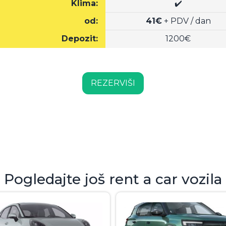
Klima:
✔️
od:
41€
+ PDV / dan
Depozit:
1200€
REZERVIŠI
Pogledajte još rent a car vozila