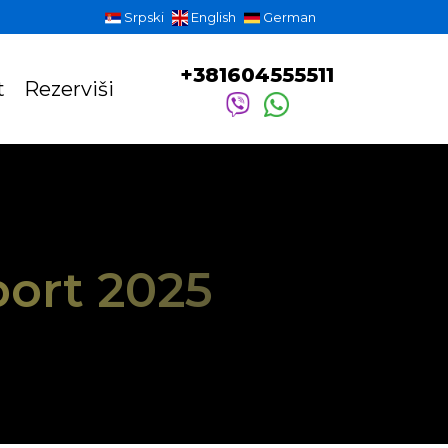
Srpski
English
German
+381604555511
t
Rezerviši
port 2025