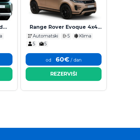
d
Range Rover Evoque 4x4
2025
a
Automatski
5
Klima
5
5
60€
od
/ dan
REZERVIŠI