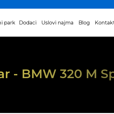
i park
Dodaci
Uslovi najma
Blog
Kontak
ar - BMW 320 M S