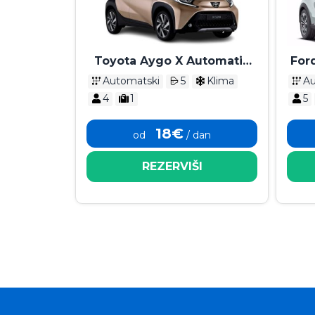
Toyota Aygo X Automatik
For
2024
Automatski
5
Klima
Au
4
1
5
18€
od
/ dan
REZERVIŠI