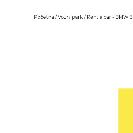
Početna
/
Vozni park
/
Rent a car - BMW 