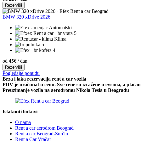
Rezerviši
BMW 320 xDrive 2026
Automatski
5
Klima
5
4
od
45€
/ dan
Rezerviši
Pogledajte ponudu
Brza i laka rezervacija rent a car vozila
PDV je uračunat u cenu. Sve cene su izražene u evrima, a plaća
Preuzimanje vozila na aerodromu Nikola Tesla u Beogradu
Istaknuti linkovi
O nama
Rent a car aerodrom Beograd
Rent a car Beograd-Surčin
Rent a Car Vračar