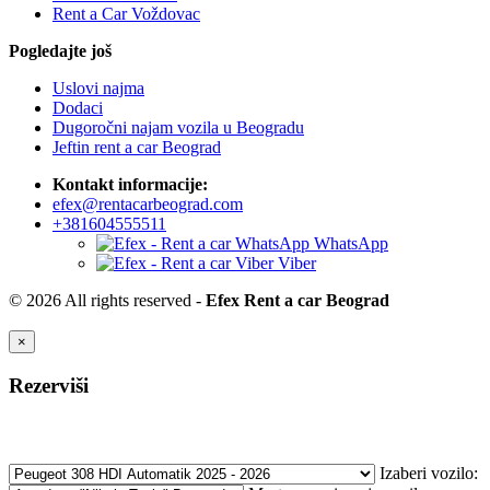
Rent a Car Voždovac
Pogledajte još
Uslovi najma
Dodaci
Dugoročni najam vozila u Beogradu
Jeftin rent a car Beograd
Kontakt informacije:
efex@rentacarbeograd.com
+381604555511
WhatsApp
Viber
© 2026 All rights reserved -
Efex Rent a car Beograd
×
Rezerviši
Izaberi vozilo: