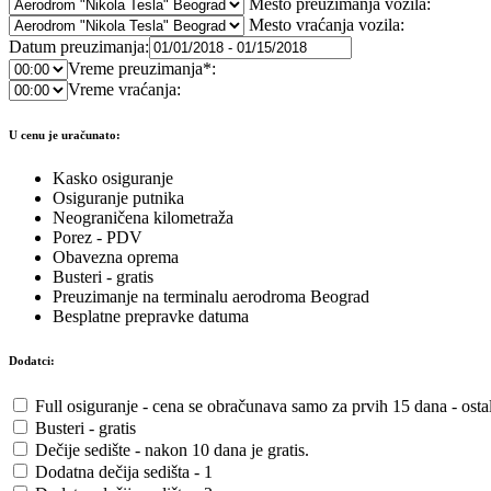
Mesto preuzimanja vozila:
Mesto vraćanja vozila:
Datum preuzimanja:
Vreme preuzimanja*:
Vreme vraćanja:
U cenu je uračunato:
Kasko osiguranje
Osiguranje putnika
Neograničena kilometraža
Porez - PDV
Obavezna oprema
Busteri - gratis
Preuzimanje na terminalu aerodroma Beograd
Besplatne prepravke datuma
Dodatci:
Full osiguranje - cena se obračunava samo za prvih 15 dana - ostali
Busteri - gratis
Dečije sedište - nakon 10 dana je gratis.
Dodatna dečija sedišta - 1