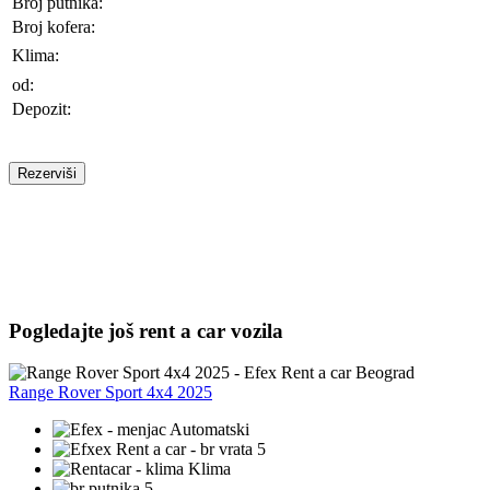
Broj putnika:
Broj kofera:
Klima:
od:
Depozit:
Rezerviši
Pogledajte još rent a car vozila
Range Rover Sport 4x4 2025
Automatski
5
Klima
5