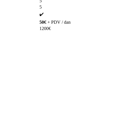
5
5
✔️
50€
+ PDV / dan
1200€