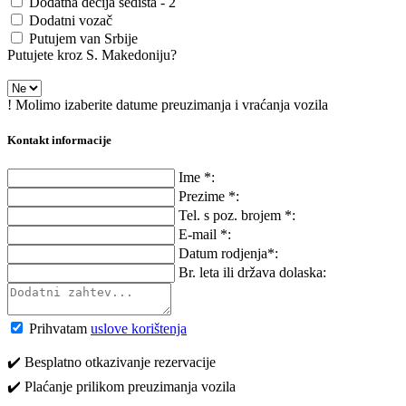
Dodatna dečija sedišta - 2
Dodatni vozač
Putujem van Srbije
Putujete kroz S. Makedoniju?
! Molimo izaberite datume preuzimanja i vraćanja vozila
Kontakt informacije
Ime *:
Prezime *:
Tel. s poz. brojem *:
E-mail *:
Datum rodjenja*:
Br. leta ili država dolaska:
Prihvatam
uslove korištenja
✔️ Besplatno otkazivanje rezervacije
✔️ Plaćanje prilikom preuzimanja vozila