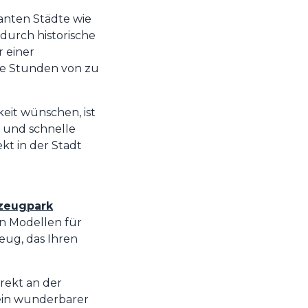
anten Städte wie
 durch historische
r einer
ige Stunden von zu
eit wünschen, ist
e und schnelle
kt in der Stadt
zeugpark
en Modellen für
eug, das Ihren
irekt an der
ein wunderbarer