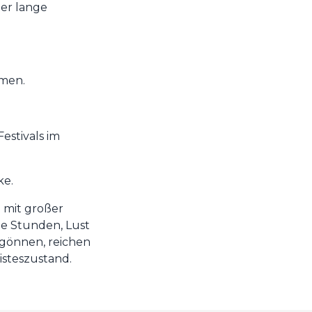
der lange
hmen.
estivals im
ke.
g mit großer
eie Stunden, Lust
 gönnen, reichen
eisteszustand.