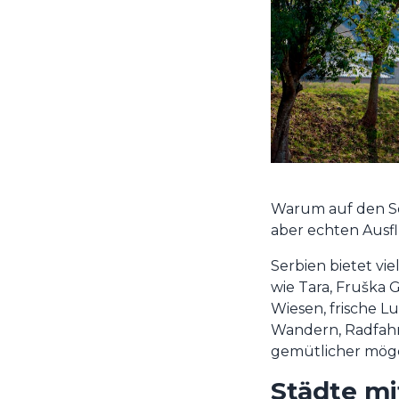
Warum auf den S
aber echten Ausf
Serbien bietet vi
wie Tara, Fruška 
Wiesen, frische L
Wandern, Radfahr
gemütlicher möge
Städte mi