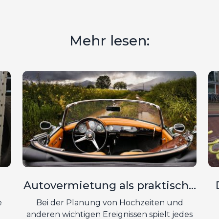
Mehr lesen:
Autovermietung als praktische
to
Option für Hochzeiten und
e
Bei der Planung von Hochzeiten und
besondere Anlässe
anderen wichtigen Ereignissen spielt jedes