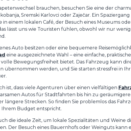
apetenwechsel brauchen, besuchen Sie eine der charm
okobanja, Sremski Karlovci oder Zaječar. Ein Spaziergang
ee in einem lokalen Café, der Besuch eines Museums ode
 das lässt uns wie Touristen fühlen, obwohl wir nur wen
nd.
genes Auto besitzen oder eine bequemere Reisemöglichk
ad
eine ausgezeichnete Wahl – eine einfache, praktisch
 volle Bewegungsfreiheit bietet. Das Fahrzeug kann dire
 übernommen werden, und Sie starten stressfrei in Ihr
er.
h ist, dass viele Agenturen über einen vielfältigen
Fahr
arsamen Autos für Stadtfahrten bis hin zu geräumiger
er längere Strecken. So finden Sie problemlos das Fahrz
 Ihrem Budget entspricht.
uch die ideale Zeit, um lokale Spezialitäten und Weine d
ren. Der Besuch eines Bauernhofs oder Weinguts kann 