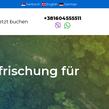
Serbisch
English
German
+381604555511
etzt buchen
frischung für