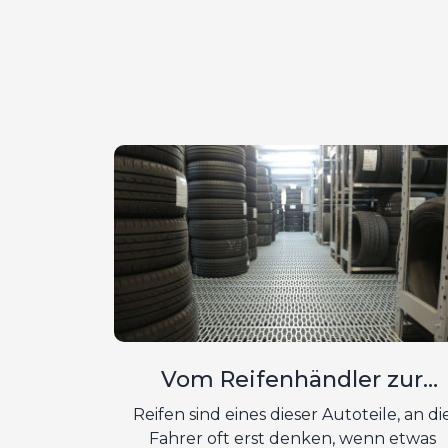
Vom Reifenhändler zur
Sicherheit: Wie Reifen Ihr Au
Reifen sind eines dieser Autoteile, an di
und Ihr Leben schützen
Fahrer oft erst denken, wenn etwas