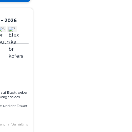
 - 2026
5
3
e auf Buch, geben
ückgabe des
es und der Dauer
n, im Verhältnis