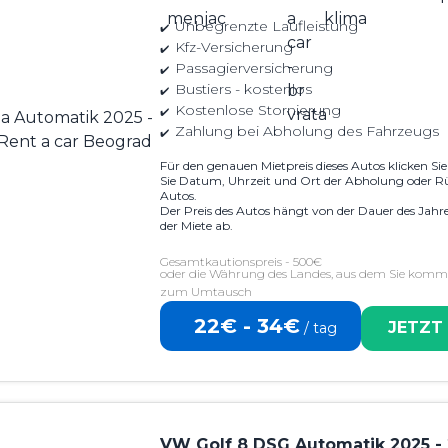
Unbegrenzte Laufleistung
Kfz-Versicherung
Passagierversicherung
Bustiers - kostenlos
Kostenlose Stornierung
Zahlung bei Abholung des Fahrzeugs
Für den genauen Mietpreis dieses Autos klicken Si
Sie Datum, Uhrzeit und Ort der Abholung oder R
Autos.
Der Preis des Autos hängt von der Dauer des Jahr
der Miete ab.
Gesamtkautionspreis - 500€
oder die Währung des Landes, aus dem Sie komme
zum Umtausch
22€ - 34€
JETZT
/ tag
VW Golf 8 DSG Automatik 2025 -