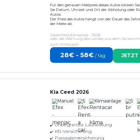
Für den genauen Mietpreis dieses Autos klicken Si
Sie Datum, Uhrzeit und Ort der Abholung oder R
Autos.
Der Preis des Autos hängt von der Dauer des Jahr
der Miete ab.
Gesamtkautionspreis - 700€
oder die Währung des Landes, aus dem Sie komme
zum Umtausch
28€ - 58€
JETZT
/ tag
Kia Ceed 2026
Manuel
5
Klimaanlage
5
Unbegrenzte Laufleistung
Kfz-Versicherung
Passagierversicherung