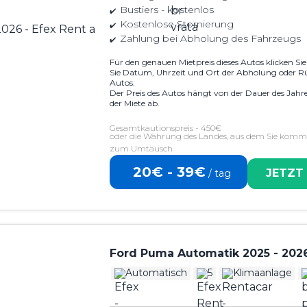
Bustiers - kostenlos
Kostenlose Stornierung
Zahlung bei Abholung des Fahrzeugs
Für den genauen Mietpreis dieses Autos klicken Si
Sie Datum, Uhrzeit und Ort der Abholung oder R
Autos.
Der Preis des Autos hängt von der Dauer des Jahr
der Miete ab.
Gesamtkautionspreis - 450€
oder die Währung des Landes, aus dem Sie komme
zum Umtausch
20€ - 39€
JETZT
/ tag
Ford Puma Automatik 2025 - 202
Automatisch
5
Klimaanlage