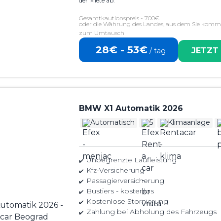
der Miete ab.
Gesamtkautionspreis - 700€
oder die Währung des Landes, aus dem Sie komme
zum Umtausch
28€ - 53€
JETZT
/ tag
BMW X1 Automatik 2026
Automatisch
5
Klimaanlage
Unbegrenzte Laufleistung
Kfz-Versicherung
Passagierversicherung
Bustiers - kostenlos
Kostenlose Stornierung
Zahlung bei Abholung des Fahrzeugs