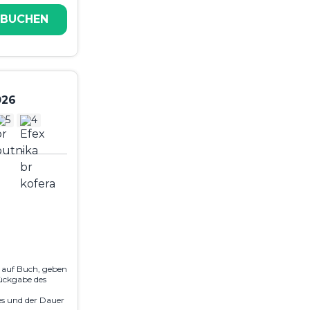
 BUCHEN
026
5
4
e auf Buch, geben
ückgabe des
es und der Dauer