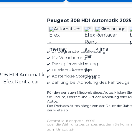
Peugeot 308 HDI Automatik 2025
Automatisch
5
Klimaanlage
Unbegrenzte Laufleistung
Kfz-Versicherung
Passagierversicherung
Bustiers - kostenlos
Kostenlose Stornierung
Zahlung bei Abholung des Fahrzeugs
Für den genauen Mietpreis dieses Autos klicken Si
Sie Datum, Uhrzeit und Ort der Abholung oder R
Autos.
Der Preis des Autos hängt von der Dauer des Jahr
der Miete ab.
Gesamtkautionspreis - 600€
oder die Währung des Landes, aus dem Sie komme
zum Umtausch