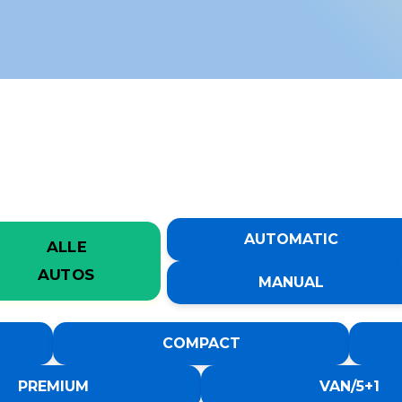
AUTOMATIC
ALLE
AUTOS
MANUAL
COMPACT
PREMIUM
VAN/5+1