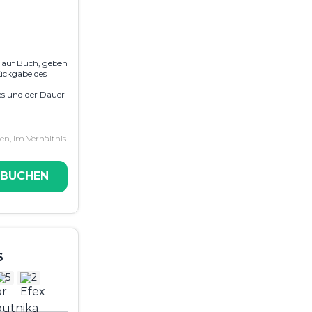
e auf Buch, geben
ückgabe des
es und der Dauer
n, im Verhältnis
 BUCHEN
6
5
2