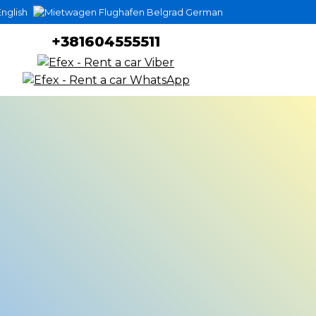
nglish
German
+381604555511