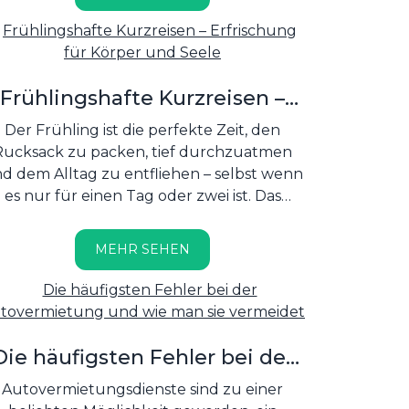
Frühlingshafte Kurzreisen –
Erfrischung für Körper und
Der Frühling ist die perfekte Zeit, den
Seele
Rucksack zu packen, tief durchzuatmen
d dem Alltag zu entfliehen – selbst wenn
es nur für einen Tag oder zwei ist. Das
Erwachen der Natur, wärmere Tage und
Sonnenstrahlen wecken die Lust auf
MEHR SEHEN
rkundungstouren und Kurztrips, die uns
vollkommen regenerieren können....
Die häufigsten Fehler bei der
utovermietung und wie man
Autovermietungsdienste sind zu einer
sie vermeidet