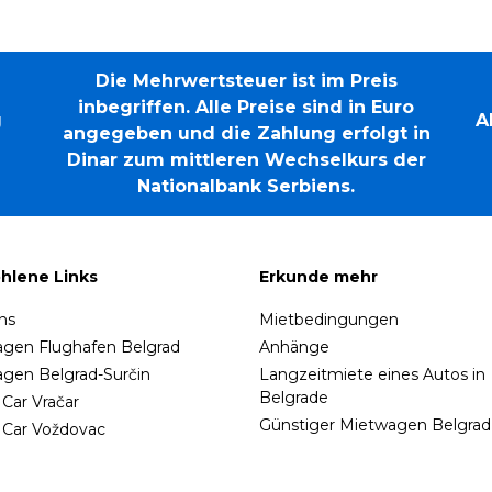
Autovermietung eine äußerst praktische
Lösung, sei es für Luxusautos für das
Brautpaar oder Fahrzeuge für den
Die Mehrwertsteuer ist im Preis
Gästetransport....
inbegriffen. Alle Preise sind in Euro
g
A
angegeben und die Zahlung erfolgt in
Dinar zum mittleren Wechselkurs der
Nationalbank Serbiens.
hlene Links
Erkunde mehr
ns
Mietbedingungen
gen Flughafen Belgrad
Anhänge
gen Belgrad-Surčin
Langzeitmiete eines Autos in
Belgrade
 Car Vračar
Günstiger Mietwagen Belgrad
 Car Voždovac