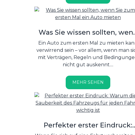
Kontaktpunkt zwischen Auto und Straß
Alles, was ein Auto tun kann –
beschleunigen, bremsen oder lenken 
hängt von diesen vier Gummistücken ab
Deshalb sagt man zu Recht: Ohne gut
Was Sie wissen sollten, wen
Reifen gibt es keine sichere Fahrt....
Sie zum ersten Mal ein Aut
Ein Auto zum ersten Mal zu mieten ka
mieten
verwirrend sein – vor allem, wenn man si
mit Verträgen, Regeln und Bedingung
nicht gut auskennt....
MEHR SEHEN
Perfekter erster Eindruck:
Warum die Sauberkeit des