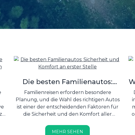
Die besten Familienautos:
W
to
Sicherheit und Komfort an
e
Familienreisen erfordern besondere
erster Stelle
Planung, und die Wahl des richtigen Autos
i
ve
ist einer der entscheidenden Faktoren für
m
zt
die Sicherheit und den Komfort aller
o
el
Familienmitglieder....
MEHR SEHEN