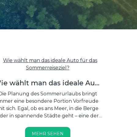
ie wählt man das ideale Auto
für das Sommerreiseziel?
Die Planung des Sommerurlaubs bringt
mmer eine besondere Portion Vorfreude
it sich. Egal, ob es ans Meer, in die Berge
der in spannende Städte geht – eine der
wichtigsten Fragen lautet: Mit welchem
Auto sollte man fahren?...
MEHR SEHEN