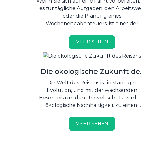
Wenn Sie sich auf eine Fahrt vorbereiten, 
Fahrzeugs für jeden Fahrer
es für tägliche Aufgaben, den Arbeitsw
wichtig ist
oder die Planung eines
Wochenendabenteuers, ist eines der
wichtigsten Erlebnisse, die Sie haben
können, das Einsteigen in ein sauberes 
MEHR SEHEN
ordentliches Auto. Die Sauberkeit des
Fahrzeugs ist nicht nur eine Frage der
Ästhetik, sondern hat tiefgreifende
Auswirkungen auf Ihre Sicherheit, Ihre
Die ökologische Zukunft de
geistige Verfassung und die langfristig
Reisens
Die Welt des Reisens ist in ständiger
Werterhaltung Ihres Autos....
Evolution, und mit der wachsenden
Besorgnis um den Umweltschutz wird d
ökologische Nachhaltigkeit zu einem
zentralen Thema in der Branche....
MEHR SEHEN