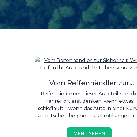
Vom Reifenhändler zur
Sicherheit: Wie Reifen Ihr Au
Reifen sind eines dieser Autoteile, an di
und Ihr Leben schützen
Fahrer oft erst denken, wenn etwas
schiefläuft – wenn das Auto in einer Kur
zu rutschen beginnt, das Profil abgenut
ist oder es Zeit für den saisonalen Wechs
ist. Doch Reifen sind der einzige
MEHR SEHEN