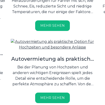
sei
Herausforderungen für Fahrer mit sich, wie
eg
Schnee, Eis, reduzierte Sicht und niedrige
F
Temperaturen, die nur einige der Faktoren
sind, die das Fahren erschweren....
od
MEHR SEHEN
und
s
e
Autovermietung als praktische
Option für Hochzeiten und
Bei der Planung von Hochzeiten und
besondere Anlässe
anderen wichtigen Ereignissen spielt jedes
ie
Detail eine entscheidende Rolle, um die
perfekte Atmosphäre zu schaffen. Von der
Location, Dekoration, Musik bis hin zur
Ankunft am Event muss alles sorgfältig
MEHR SEHEN
durchdacht sein. Deshalb ist die