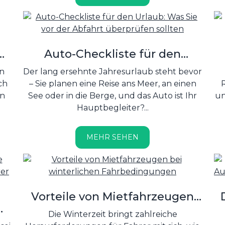
e.
–
.
e
n
Auto-Checkliste für den
o
Urlaub: Was Sie vor der Abfahrt
nn
Der lang ersehnte Jahresurlaub steht bevor
überprüfen sollten
ch
– Sie planen eine Reise ans Meer, an einen
en
See oder in die Berge, und das Auto ist Ihr
un
Hauptbegleiter?...
MEHR SEHEN
E
Vorteile von Mietfahrzeugen
bei winterlichen
A
Die Winterzeit bringt zahlreiche
Fahrbedingungen