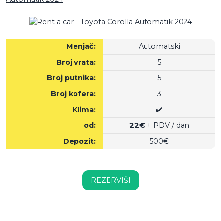
Menjač:
Automatski
Broj vrata:
5
Broj putnika:
5
Broj kofera:
3
Klima:
✔️
od:
22€
+ PDV / dan
Depozit:
500€
REZERVIŠI