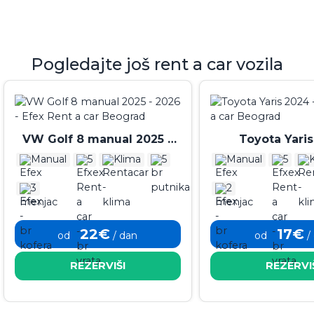
Pogledajte još rent a car vozila
VW Golf 8 manual 2025 -
Toyota Yari
2026
Manual
5
Klima
5
Manual
5
3
2
22€
17€
od
/ dan
od
/
REZERVIŠI
REZERVI