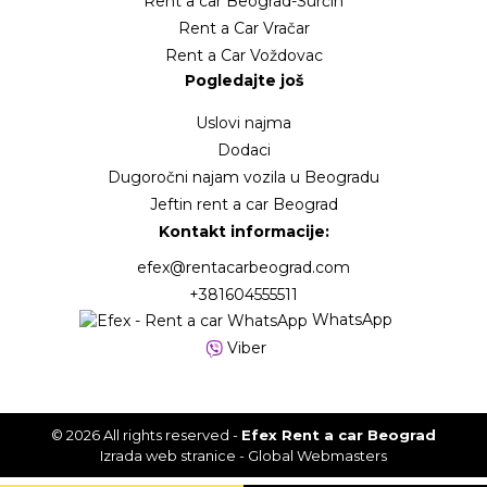
Rent a car Beograd-Surčin
Rent a Car Vračar
Rent a Car Voždovac
Pogledajte još
Uslovi najma
Dodaci
Dugoročni najam vozila u Beogradu
Jeftin rent a car Beograd
Kontakt informacije:
efex@rentacarbeograd.com
+381604555511
WhatsApp
Viber
© 2026 All rights reserved -
Efex Rent a car Beograd
Izrada web stranice
- Global Webmasters