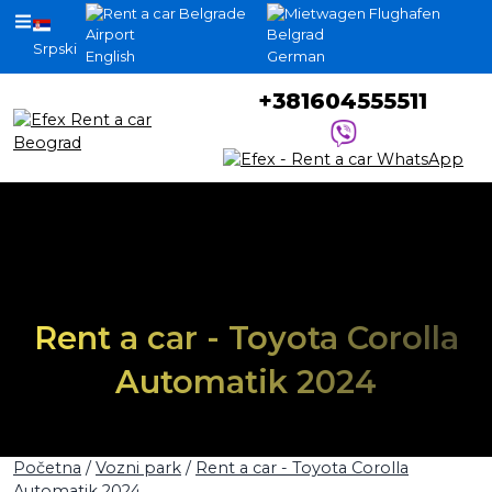
Srpski
English
German
+381604555511
Rent a car - Toyota Corolla
Automatik 2024
Početna
/
Vozni park
/
Rent a car - Toyota Corolla
Automatik 2024