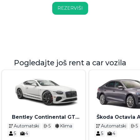
REZERVIŠI
Pogledajte još rent a car vozila
Bentley Continental GT
Škoda Octavia 
Speed 2025.
2025
Automatski
5
Klima
Automatski
5
5
4
5
4