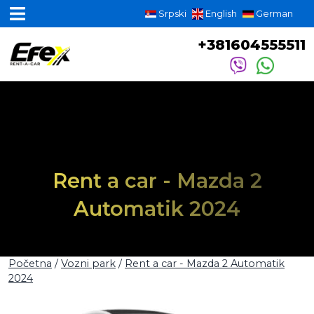
Srpski
English
German
+381604555511
Rent a car - Mazda 2
Automatik 2024
Početna
/
Vozni park
/
Rent a car - Mazda 2 Automatik
2024