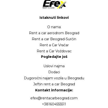
Istaknuti linkovi
O nama
Rent a car aerodrom Beograd
Rent a car Beograd-Surčin
Rent a Car Vračar
Rent a Car Voždovac
Pogledajte još
Uslovi najma
Dodaci
Dugoročni najam vozila u Beogradu
Jeftin rent a car Beograd
Kontakt informacije:
efex@rentacarbeograd.com
+381604555511