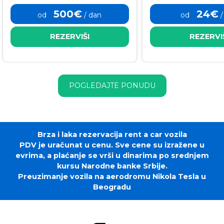
500€
24€
od
/ dan
od
/
REZERVIŠI
REZERVI
POGLEDAJTE PONUDU
Brza i laka rezervacija rent a car vozila
PDV je uračunat u cenu. Sve cene su izražene u
evrima, a plaćanje se vrši u dinarima po srednjem
kursu Narodne banke Srbije.
Preuzimanje vozila na aerodromu Nikola Tesla u
Beogradu