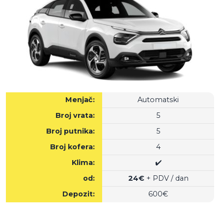
Menjač:
Automatski
Broj vrata:
5
Broj putnika:
5
Broj kofera:
4
Klima:
✔️
od:
24€
+ PDV / dan
Depozit:
600€