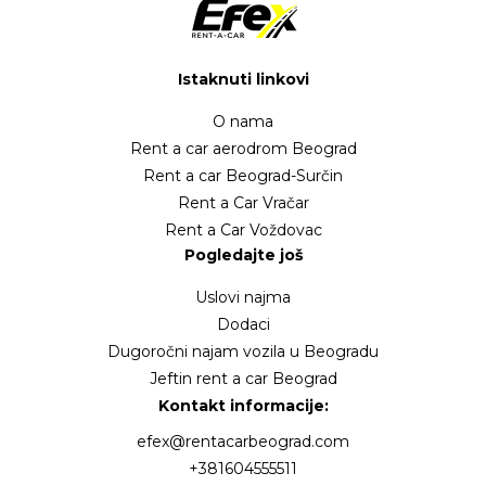
Istaknuti linkovi
O nama
Rent a car aerodrom Beograd
Rent a car Beograd-Surčin
Rent a Car Vračar
Rent a Car Voždovac
Pogledajte još
Uslovi najma
Dodaci
Dugoročni najam vozila u Beogradu
Jeftin rent a car Beograd
Kontakt informacije:
efex@rentacarbeograd.com
+381604555511