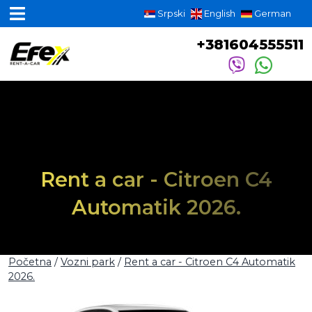
Srpski
English
German
+381604555511
Rent a car - Citroen C4
Automatik 2026.
Početna
/
Vozni park
/
Rent a car - Citroen C4 Automatik
2026.