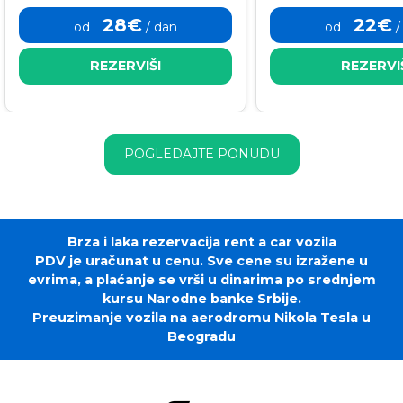
28€
22€
od
/ dan
od
/
REZERVIŠI
REZERVI
POGLEDAJTE PONUDU
Brza i laka rezervacija rent a car vozila
PDV je uračunat u cenu. Sve cene su izražene u
evrima, a plaćanje se vrši u dinarima po srednjem
kursu Narodne banke Srbije.
Preuzimanje vozila na aerodromu Nikola Tesla u
Beogradu