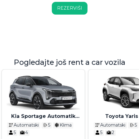
REZERVIŠI
Pogledajte još rent a car vozila
Kia Sportage Automatik
Toyota Yaris
2025 - 2026
Automatik 
Automatski
5
Klima
Automatski
5
5
4
5
2