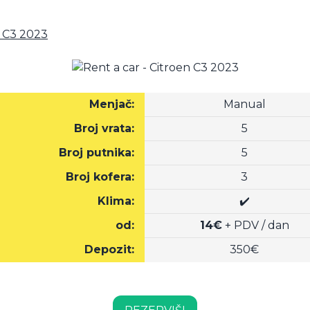
n C3 2023
Menjač:
Manual
Broj vrata:
5
Broj putnika:
5
Broj kofera:
3
Klima:
✔️
od:
14€
+ PDV / dan
Depozit:
350€