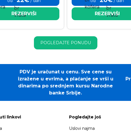
od
/ dan
od
/ dan
REZERVIŠI
REZERVIŠI
POGLEDAJTE PONUDU
PDV je uračunat u cenu. Sve cene su
izražene u evrima, a plaćanje se vrši u
Pr
dinarima po srednjem kursu Narodne
banke Srbije.
uti linkovi
Pogledajte još
a
Uslovi najma