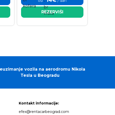
od
/ dan
REZERVIŠI
euzimanje vozila na aerodromu Nikola
Tesla u Beogradu
Kontakt informacije:
efex@rentacarbeograd.com