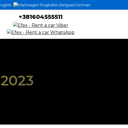
nglish
German
+381604555511
 2023