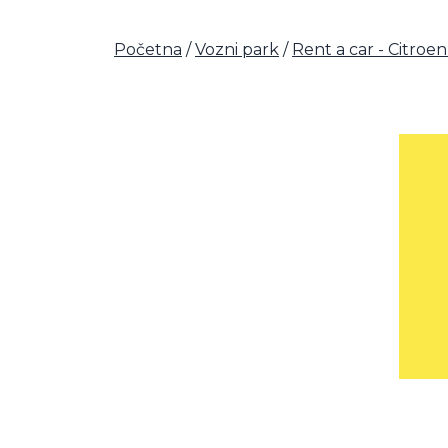
Početna
/
Vozni park
/
Rent a car - Citroe