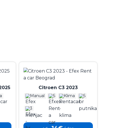
2025
Citroen C3 2023
a
Manual
5
Klima
5
3
14€