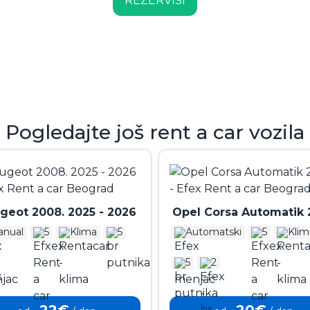
REZERVIŠI
Pogledajte još rent a car vozila
Peugeot 2008. 2025 - 2026
Opel Corsa Automatik 
nual
5
Klima
5
Automatski
5
Klim
5
2
22€
20€