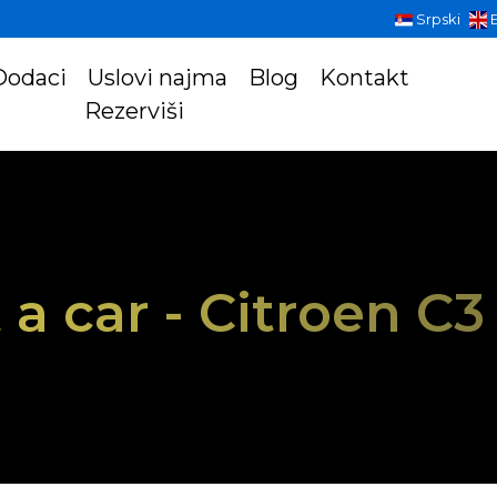
Srpski
E
Dodaci
Uslovi najma
Blog
Kontakt
Rezerviši
 a car - Citroen C3