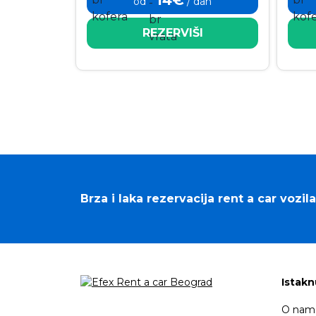
od
/ dan
REZERVIŠI
Brza i laka rezervacija rent a car vozila
Istakn
O nam