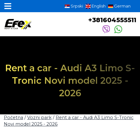
Srpski
English
German
+381604555511
Rent a car - Audi A3 Limo S-
Tronic Novi model 2025 -
2026
Početna
/
Vozni park
/
Rent a car - Audi A3 Limo S-Tronic
Novi model 2025 - 2026