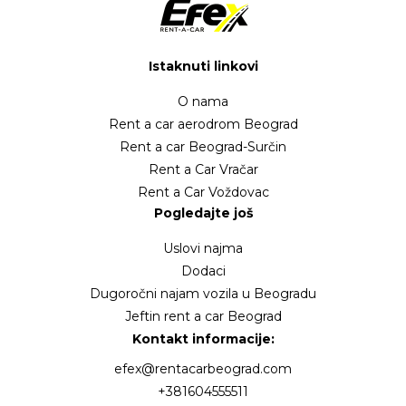
Istaknuti linkovi
O nama
Rent a car aerodrom Beograd
Rent a car Beograd-Surčin
Rent a Car Vračar
Rent a Car Voždovac
Pogledajte još
Uslovi najma
Dodaci
Dugoročni najam vozila u Beogradu
Jeftin rent a car Beograd
Kontakt informacije:
efex@rentacarbeograd.com
+381604555511