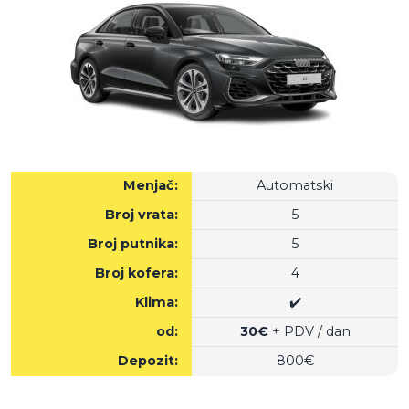
Menjač:
Automatski
Broj vrata:
5
Broj putnika:
5
Broj kofera:
4
Klima:
✔️
od:
30€
+ PDV / dan
Depozit:
800€