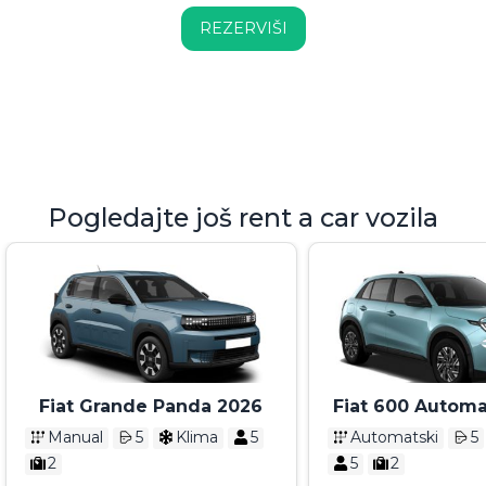
REZERVIŠI
Pogledajte još rent a car vozila
Fiat Grande Panda 2026
Fiat 600 Automa
2026
Manual
5
Klima
5
Automatski
5
2
5
2