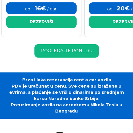
16€
20€
od
/ dan
od
/
REZERVIŠI
REZERVI
POGLEDAJTE PONUDU
Brza i laka rezervacija rent a car vozila
PDV je uračunat u cenu. Sve cene su izražene u
evrima, a plaćanje se vrši u dinarima po srednjem
kursu Narodne banke Srbije.
Preuzimanje vozila na aerodromu Nikola Tesla u
Beogradu