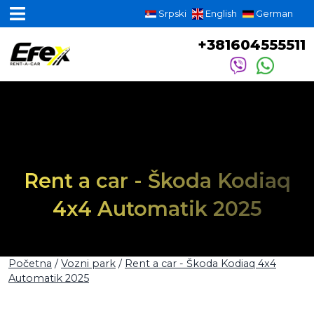
Srpski
English
German
+381604555511
Rent a car - Škoda Kodiaq
4x4 Automatik 2025
Početna
/
Vozni park
/
Rent a car - Škoda Kodiaq 4x4
Automatik 2025