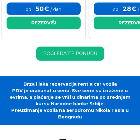
50€
28€
od
/ dan
od
/
REZERVIŠI
REZERVI
POGLEDAJTE PONUDU
Brza i laka rezervacija rent a car vozila
PDV je uračunat u cenu. Sve cene su izražene u
evrima, a plaćanje se vrši u dinarima po srednjem
kursu Narodne banke Srbije.
Preuzimanje vozila na aerodromu Nikola Tesla u
Beogradu