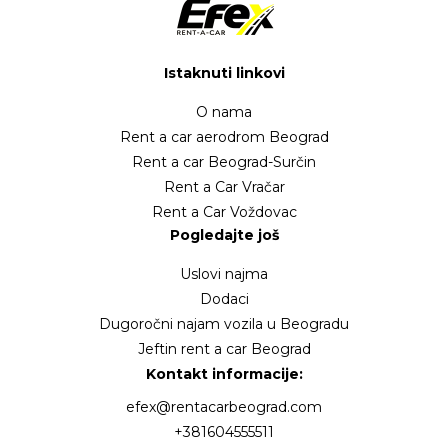
Istaknuti linkovi
O nama
Rent a car aerodrom Beograd
Rent a car Beograd-Surčin
Rent a Car Vračar
Rent a Car Voždovac
Pogledajte još
Uslovi najma
Dodaci
Dugoročni najam vozila u Beogradu
Jeftin rent a car Beograd
Kontakt informacije:
efex@rentacarbeograd.com
+381604555511