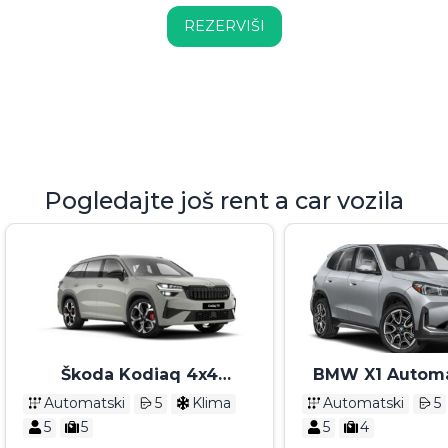
REZERVIŠI
Pogledajte još rent a car vozila
Škoda Kodiaq 4x4
BMW X1 Automa
Automatik 2025
Automatski
5
Klima
Automatski
5
5
5
5
4