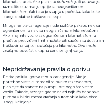
kilometara preći. Ako planirate dužu vožnju ili putovanje,
razmislite o uzimanju opcije sa neograničenom
kilometražom, čak i ako je skuplja u početku, kako biste
izbegli dodatne troškove na kraju.
Mnoge rent-a-car agencije nude različite pakete, neki sa
ograničenom, a neki sa neograničenom kilometražom.
Ako iznajmite vozilo sa ograničenom kilometražom, a
pređete predviđeni limit, možete biti suočeni sa dodatnim
troškovima koji se naplaćuju po kilometru. Ovo može
značajno povećati ukupnu cenu iznajmljivanja.
Nepridržavanje pravila o gorivu
Pratite politiku goriva rent-a-car agencije. Ako je
potrebno vratiti automobil sa punim rezervoarom,
planirajte da stanete na pumpu pre nego što vratite
vozilo. Takođe, saznajte gde se nalazi najbliža benzinska
pumpa u blizini mesta vraćanja automobila kako biste
izbegli kašnjenje.