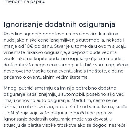
imenom na papiru.
Ignorisanje dodatnih osiguranja
Pojedine agencije pogotovo na brokerskim kanalima
nude jako niske cene iznajmljivanja automobila, nekada i
manje od 10€ po danu. Stvar je u tome da u ovom slučaju
vi nemate nikakvo osiguranje, a depozit bude veoma
visok i ako ne kupite dodatno osiguranje čija cena bude i
do 4 puta viša nego cena samog auta biće vam naplaćena
neverovatno visoka cena eventualne sitne štete, a da ne
pričamo o oventualnim većim štetama.
Mnogi putnici smatraju da im nije potrebno dodatno
osiguranje kada iznajmljuju automobil, posebno ako već
imaju osnovno auto osiguranje. Međutim, često se ne
uzimaju u obzir svi rizici, poput štete od vandalizma, krađe
ili oštećenja koje vaše osiguranje možda ne pokriva.
Ignorisanje dodatnih osiguranja može vas dovesti u
situaciju da platite visoke troškove ako se dogodi nesreća.