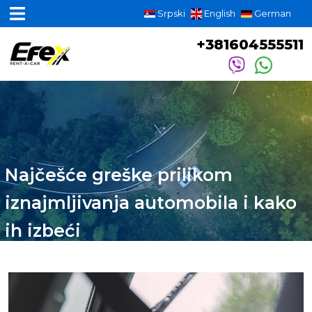
Srpski
English
German
+381604555511
Najčešće greške prilikom
iznajmljivanja automobila i kako
ih izbeći