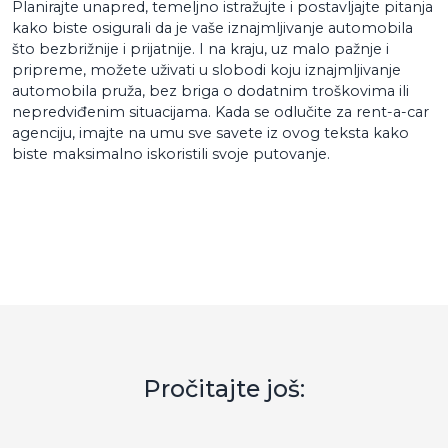
Planirajte unapred, temeljno istražujte i postavljajte pitanja
kako biste osigurali da je vaše iznajmljivanje automobila
što bezbrižnije i prijatnije. I na kraju, uz malo pažnje i
pripreme, možete uživati u slobodi koju iznajmljivanje
automobila pruža, bez briga o dodatnim troškovima ili
nepredviđenim situacijama. Kada se odlučite za rent-a-car
agenciju, imajte na umu sve savete iz ovog teksta kako
biste maksimalno iskoristili svoje putovanje.
Pročitajte još: