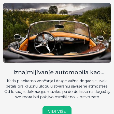
Zato se s pravom kaže da bez dobrih guma nema ni
bezbedne vožnje....
Iznajmljivanje automobila kao
praktična opcija za venčanja i
Kada planiramo venčanja i druge važne događaje, svaki
posebne događaje
detalj igra ključnu ulogu u stvaranju savršene atmosfere.
Od lokacije, dekoracija, muzike, pa do dolaska na događaj,
sve mora biti pažljivo osmišljeno. Upravo zato
iznajmljivanje automobila predstavlja izuzetno praktično
rešenje, bilo da se radi o luksuznim automobilima za
VIDI VIŠE
mladence ili vozilima za prevoz gostiju....