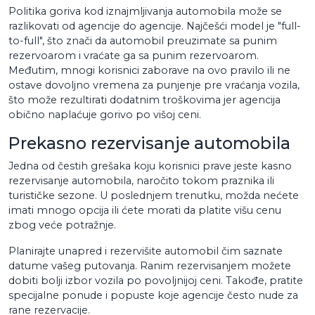
Politika goriva kod iznajmljivanja automobila može se
razlikovati od agencije do agencije. Najčešći model je "full-
to-full", što znači da automobil preuzimate sa punim
rezervoarom i vraćate ga sa punim rezervoarom.
Međutim, mnogi korisnici zaborave na ovo pravilo ili ne
ostave dovoljno vremena za punjenje pre vraćanja vozila,
što može rezultirati dodatnim troškovima jer agencija
obično naplaćuje gorivo po višoj ceni.
Prekasno rezervisanje automobila
Jedna od čestih grešaka koju korisnici prave jeste kasno
rezervisanje automobila, naročito tokom praznika ili
turističke sezone. U poslednjem trenutku, možda nećete
imati mnogo opcija ili ćete morati da platite višu cenu
zbog veće potražnje.
Planirajte unapred i rezervišite automobil čim saznate
datume vašeg putovanja. Ranim rezervisanjem možete
dobiti bolji izbor vozila po povoljnijoj ceni. Takođe, pratite
specijalne ponude i popuste koje agencije često nude za
rane rezervacije.