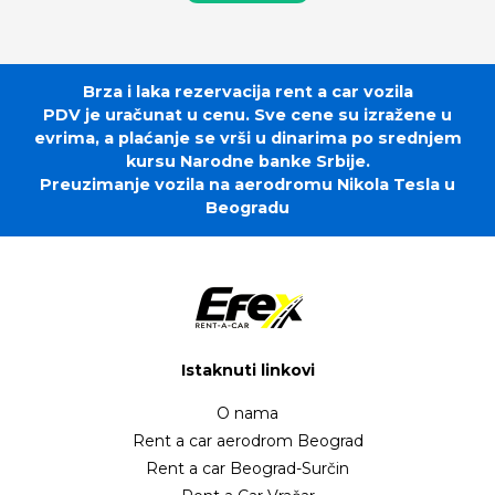
Brza i laka rezervacija rent a car vozila
PDV je uračunat u cenu. Sve cene su izražene u
evrima, a plaćanje se vrši u dinarima po srednjem
kursu Narodne banke Srbije.
Preuzimanje vozila na aerodromu Nikola Tesla u
Beogradu
Istaknuti linkovi
O nama
Rent a car aerodrom Beograd
Rent a car Beograd-Surčin