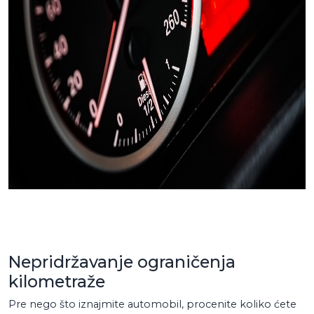
Nepridržavanje ograničenja
kilometraže
Pre nego što iznajmite automobil, procenite koliko ćete