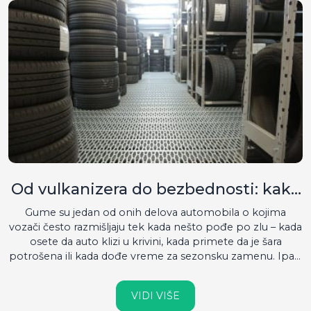
Od vulkanizera do bezbednosti: kako
gume čuvaju vaš automobil i život
Gume su jedan od onih delova automobila o kojima
vozači često razmišljaju tek kada nešto pođe po zlu – kada
osete da auto klizi u krivini, kada primete da je šara
potrošena ili kada dođe vreme za sezonsku zamenu. Ipak,
upravo su gume jedina tačka kontakta između
automobila i puta. Sve što automobil može da uradi – da
VIDI VIŠE
ubrza, zakoči ili skrene – zavisi od ta četiri komada gume.