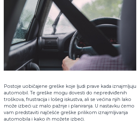
Postoje uobičajene greške koje ljudi prave kada iznajmljuju
automobil. Te greške mogu dovesti do nepredviđenih
troškova, frustracija i lošeg iskustva, ali se većina njih lako
može izbeći uz malo pažnje i planiranja. U nastavku ćemo
vam predstaviti najčešće greške prilikom iznajmljivanja
automobila i kako ih možete izbeći.