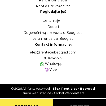
Rent a Car Vračar
Rent a Car Voždovac
Pogledajte još
Uslovi najma
Dodaci
Dugoročni najam vozila u Beogradu
Jeftin rent a car Beograd
Kontakt informacije:
efex@rentacarbeograd.com
+381604555511
WhatsApp
Viber
© 2026 All rights reserved -
Efex Rent a car Beograd
Izrada web stranice
- Global Webmasters