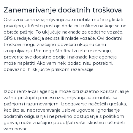
Zanemarivanje dodatnih troškova
Osnovna cena iznajmljivanja automobila može izgledati
povoljno, ali često postoje dodatni troškovi na koje se ne
obraća pažnja. To uključuje naknade za dodatne vozače,
GPS uređaje, dečija sedišta ili mlade vozače. Ovi dodatni
troškovi mogu značajno povećati ukupnu cenu
iznajmljivanja. Pre nego što finalizujete rezervaciju,
proverite sve dodatne opcije i naknade koje agencija
može naplatiti. Ako vam neki dodaci nisu potrebni,
obavezno ih isključite prilikom rezervacije.
Izbor rent-a-car agencije može biti izuzetno koristan, ali je
važno pristupiti procesu iznajmljivanja automobila sa
pažnjom i razumevanjem. Izbegavanje najčešćih grešaka,
kao što su neproveravanje uslova ugovora, ignorisanje
dodatnih osiguranja i nepravilno postupanje s politikom
goriva, može značajno poboljšati vaše iskustvo i uštedeti
vam novac.