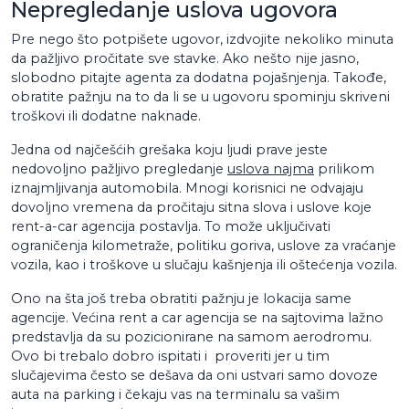
Nepregledanje uslova ugovora
Pre nego što potpišete ugovor, izdvojite nekoliko minuta
da pažljivo pročitate sve stavke. Ako nešto nije jasno,
slobodno pitajte agenta za dodatna pojašnjenja. Takođe,
obratite pažnju na to da li se u ugovoru spominju skriveni
troškovi ili dodatne naknade.
Jedna od najčešćih grešaka koju ljudi prave jeste
nedovoljno pažljivo pregledanje
uslova najma
prilikom
iznajmljivanja automobila. Mnogi korisnici ne odvajaju
dovoljno vremena da pročitaju sitna slova i uslove koje
rent-a-car agencija postavlja. To može uključivati
ograničenja kilometraže, politiku goriva, uslove za vraćanje
vozila, kao i troškove u slučaju kašnjenja ili oštećenja vozila.
Ono na šta još treba obratiti pažnju je lokacija same
agencije. Većina rent a car agencija se na sajtovima lažno
predstavlja da su pozicionirane na samom aerodromu.
Ovo bi trebalo dobro ispitati i proveriti jer u tim
slučajevima često se dešava da oni ustvari samo dovoze
auta na parking i čekaju vas na terminalu sa vašim