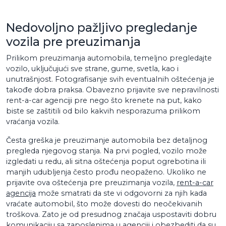
Nedovoljno pažljivo pregledanje
vozila pre preuzimanja
Prilikom preuzimanja automobila, temeljno pregledajte
vozilo, uključujući sve strane, gume, svetla, kao i
unutrašnjost. Fotografisanje svih eventualnih oštećenja je
takođe dobra praksa. Obavezno prijavite sve nepravilnosti
rent-a-car agenciji pre nego što krenete na put, kako
biste se zaštitili od bilo kakvih nesporazuma prilikom
vraćanja vozila.
Česta greška je preuzimanje automobila bez detaljnog
pregleda njegovog stanja. Na prvi pogled, vozilo može
izgledati u redu, ali sitna oštećenja poput ogrebotina ili
manjih udubljenja često prođu neopaženo. Ukoliko ne
prijavite ova oštećenja pre preuzimanja vozila,
rent-a-car
agencija
može smatrati da ste vi odgovorni za njih kada
vraćate automobil, što može dovesti do neočekivanih
troškova. Zato je od presudnog značaja uspostaviti dobru
komunikaciju sa zaposlenima u agenciji i obezbediti da su