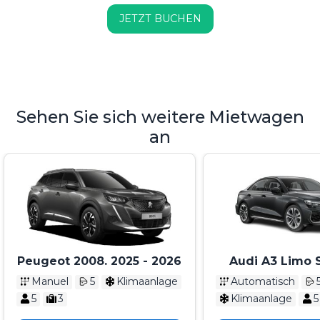
JETZT BUCHEN
Sehen Sie sich weitere Mietwagen
an
Peugeot 2008. 2025 - 2026
Audi A3 Limo 
Novi model 202
Manuel
5
Klimaanlage
Automatisch
5
3
Klimaanlage
5