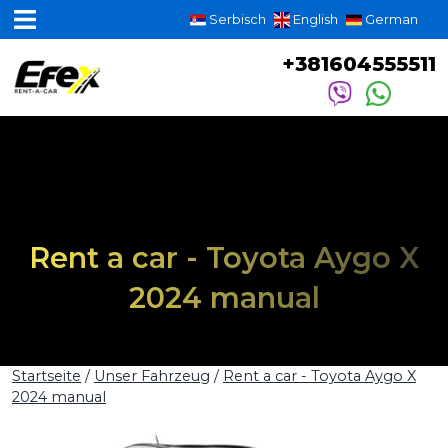
Serbisch
English
German
+381604555511
Rent a car - Toyota Aygo X
2024 manual
Startseite
/
Unser Fahrzeug
/
Rent a car - Toyota Aygo X
2024 manual