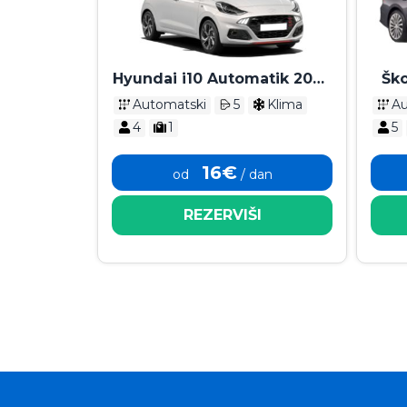
Hyundai i10 Automatik 2024
Šk
- 2026
Automatski
5
Klima
Au
4
1
5
16€
od
/ dan
REZERVIŠI