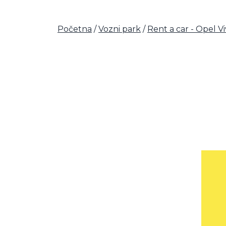
Početna
/
Vozni park
/
Rent a car - Opel V