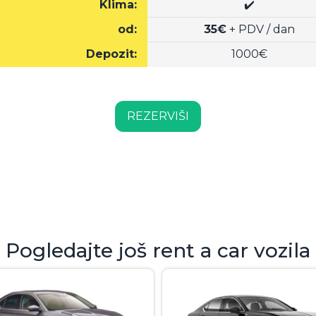
Klima:
✔️
od:
35€
+ PDV / dan
Depozit:
1000€
REZERVIŠI
Pogledajte još rent a car vozila