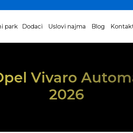
i park
Dodaci
Uslovi najma
Blog
Kontak
 Opel Vivaro Automa
2026