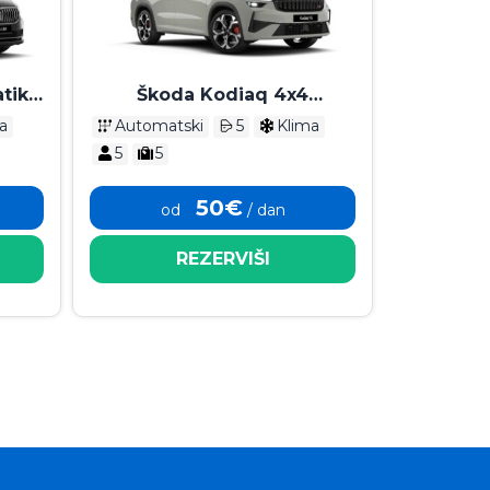
tik
Škoda Kodiaq 4x4
Automatik 2025
a
Automatski
5
Klima
5
5
50€
od
/ dan
REZERVIŠI