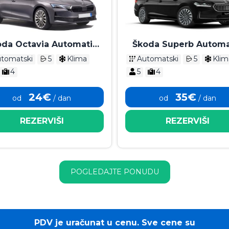
oda Octavia Automatik
Škoda Superb Automa
2025
2025
tomatski
5
Klima
Automatski
5
Klim
4
5
4
24€
35€
od
/ dan
od
/ dan
REZERVIŠI
REZERVIŠI
POGLEDAJTE PONUDU
PDV je uračunat u cenu. Sve cene su