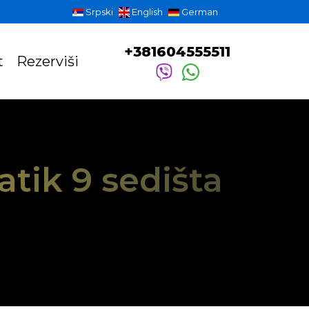
Srpski
English
German
+381604555511
t
Rezerviši
tik 9 sedišta