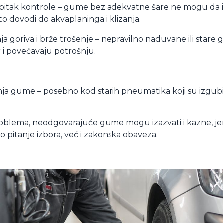
ubitak kontrole – gume bez adekvatne šare ne mogu da i
to dovodi do akvaplaninga i klizanja.
a goriva i brže trošenje – nepravilno naduvane ili star
i povećavaju potrošnju.
nja gume – posebno kod starih pneumatika koji su izgubili
oblema, neodgovarajuće gume mogu izazvati i kazne, jer
 pitanje izbora, već i zakonska obaveza.