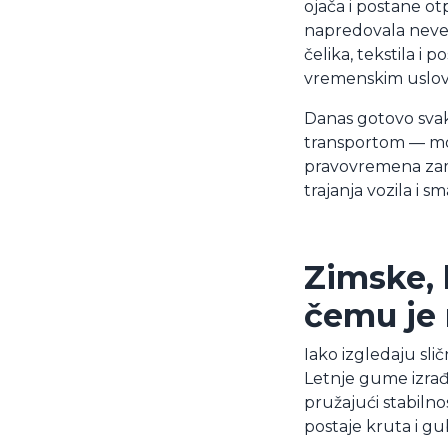
ojača i postane o
napredovala neve
čelika, tekstila i
vremenskim uslov
Danas gotovo sva
transportom — mor
pravovremena zam
trajanja vozila i s
Zimske, 
čemu je 
Iako izgledaju sli
Letnje gume izrađ
pružajući stabiln
postaje kruta i gu