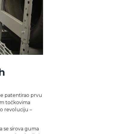
h
e patentirao prvu
im točkovima
 revoluciju –
da se sirova guma