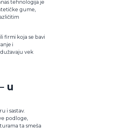
nas tehnologija je
ntetičke gume,
azličitim
i firmi koja se bavi
anje i
odužavaju vek
– u
u i sastav.
ve podloge,
raturama ta smeša