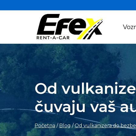
Vozn
Od vulkanize
čuvaju vaš au
Početna
/
Blog
/
Od vulkanizera do bezbed