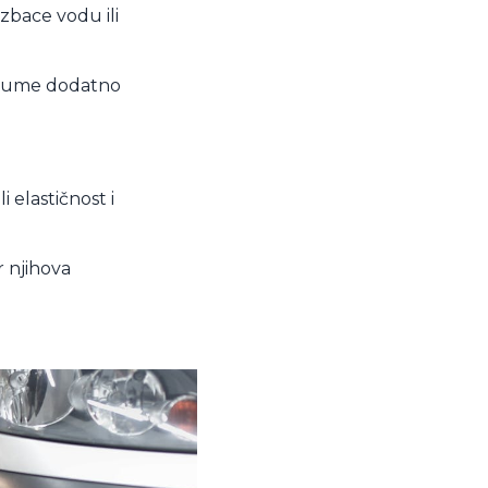
zbace vodu ili
e gume dodatno
 elastičnost i
 njihova