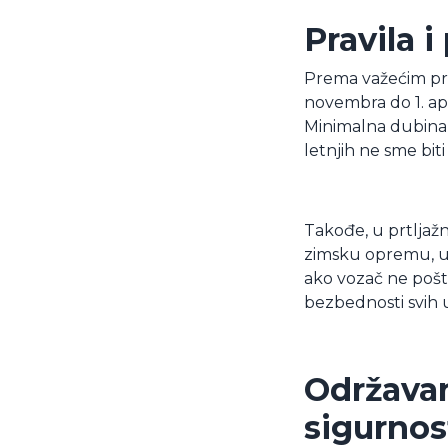
Pravila i
Prema važećim pro
novembra do 1. apri
Minimalna dubina 
letnjih ne sme biti
Takođe, u prtljaž
zimsku opremu, uk
ako vozač ne poštu
bezbednosti svih 
Održavan
sigurnos