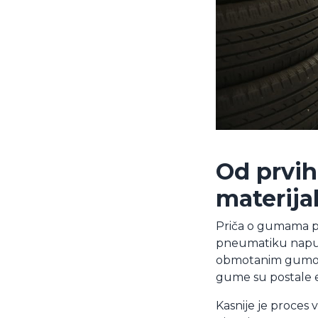
Od prvi
materija
Priča o gumama po
pneumatiku napun
obmotanim gumom, 
gume su postale ela
Kasnije je proces 