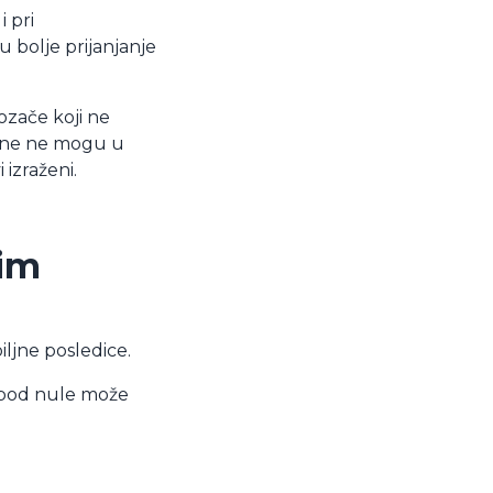
 pri
 bolje prijanjanje
ozače koji ne
 one ne mogu u
izraženi.
ćim
ljne posledice.
ispod nule može