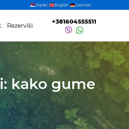
Srpski
English
German
+381604555511
t
Rezerviši
i: kako gume