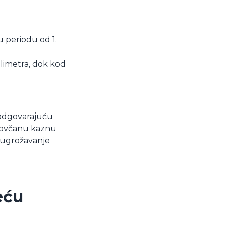
u periodu od 1.
limetra, dok kod
i odgovarajuću
 novčanu kaznu
i ugrožavanje
eću