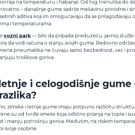
tpornija na temperaturu i habanje. Od tog trenutka do da
rovatno – današnje gume sadrže mešavinu prirodne i si
 posebnih aditiva koji im omogućavaju da se prilagođavaju r
ima i temperaturama.
ki
vozni park
— bilo da pripada preduzeću, javnoj službi il
a da vodi računa o stanju svojih guma. Redovno održav
ena pneumatika ne čuvaju samo bezbednost, već i pr
manjuju troškove goriva.
letnje i celogodišnje gume 
razlika?
čno, zimske i letnje gume imaju potpuno različitu struktur
ene su od tvrđe smeše koja odlično prianja na tople i su
ost i manju potrošnju goriva. Međutim, na niskim tempe
bi svoje osobine.