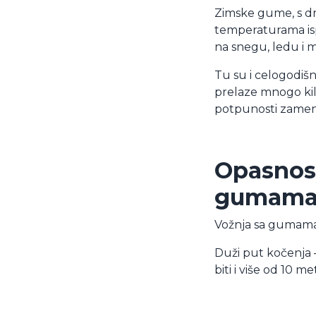
Zimske gume, s dru
temperaturama ispo
na snegu, ledu i
Tu su i celogodiš
prelaze mnogo kil
potpunosti zameni
Opasnost
gumam
Vožnja sa gumama 
Duži put kočenja 
biti i više od 10 me