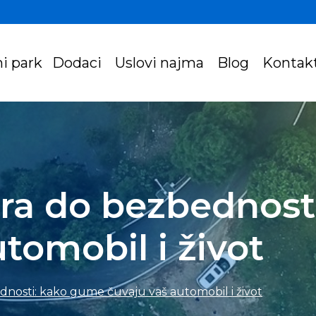
i park
Dodaci
Uslovi najma
Blog
Kontak
ra do bezbednost
tomobil i život
nosti: kako gume čuvaju vaš automobil i život