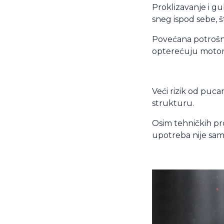
Proklizavanje i g
sneg ispod sebe, š
Povećana potrošnj
opterećuju motor 
Veći rizik od puca
strukturu.
Osim tehničkih pr
upotreba nije samo