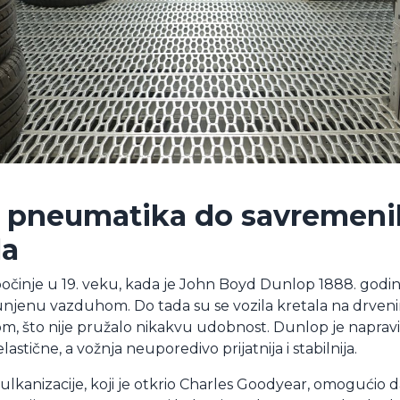
h pneumatika do savremeni
la
činje u 19. veku, kada je John Boyd Dunlop 1888. godin
jenu vazduhom. Do tada su se vozila kretala na drven
što nije pružalo nikakvu udobnost. Dunlop je napravio
stične, a vožnja neuporedivo prijatnija i stabilnija.
vulkanizacije, koji je otkrio Charles Goodyear, omogućio 