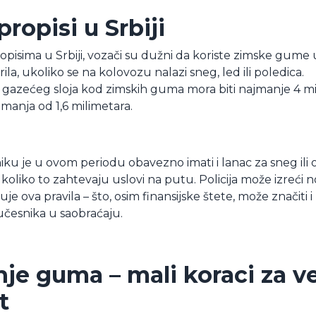
 propisi u Srbiji
pisima u Srbiji, vozači su dužni da koriste zimske gume 
la, ukoliko se na kolovozu nalazi sneg, led ili poledica.
gazećeg sloja kod zimskih guma mora biti najmanje 4 mi
 manja od 1,6 milimetara.
niku je u ovom periodu obavezno imati i lanac za sneg il
oliko to zahtevaju uslovi na putu. Policija može izreći
je ova pravila – što, osim finansijske štete, može značiti 
učesnika u saobraćaju.
je guma – mali koraci za v
t