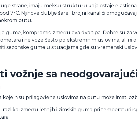
ge strane, imaju mekšu strukturu koja ostaje elastična i
d 7°C. Njihove dublje šare i brojni kanalići omogućavaju
 mokrom putu.
nje gume, kompromis između ova dva tipa. Dobre su za v
ometara i ne voze često po ekstremnim uslovima, ali ni
ti sezonske gume u situacijama gde su vremenski uslovi 
i vožnje sa neodgovaraju
a
koje nisu prilagođene uslovima na putu može imati ozbi
– razlika između letnjih i zimskih guma pri temperaturi 
tara.